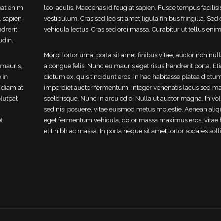
pat enim
leo iaculis. Maecenas id feugiat sapien. Fusce tempus facilisi
, sapien
vestibulum. Cras sed leo sit amet ligula finibus fringilla. Sed
drerit
vehicula lectus. Cras sed orci massa. Curabitur ut tellus enim
udin.
Morbi tortor urna, porta sit amet finibus vitae, auctor non nul
 mauris,
a congue felis. Nunc eu mauris eget risus hendrerit porta. Et
 in
dictum ex, quis tincidunt eros. In hac habitasse platea dictum
 diam at
imperdiet auctor fermentum. Integer venenatis lacus sed ma
lutpat
scelerisque. Nunc in arcu odio. Nulla ut auctor magna. In vo
sed nisi posuere, vitae euismod metus molestie. Aenean aliq
et
eget fermentum vehicula, dolor massa maximus eros, vitae 
elit nibh ac massa. In porta neque sit amet tortor sodales solli