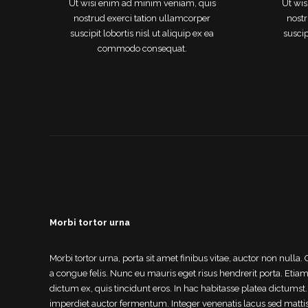
Ut wisi enim ad minim veniam, quis
Ut wis
nostrud exerci tation ullamcorper
nostr
suscipit lobortis nisl ut aliquip ex ea
suscip
commodo consequat.
Morbi tortor urna
Morbi tortor urna, porta sit amet finibus vitae, auctor non nulla.
a congue felis. Nunc eu mauris eget risus hendrerit porta. Etiam
dictum ex, quis tincidunt eros. In hac habitasse platea dictumst.
imperdiet auctor fermentum. Integer venenatis lacus sed matti