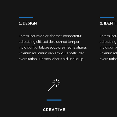
1. DESIGN
2. IDENT
Lorem ipsum dolor sit amet, consectetur
Lorem ipsu
adipisicing elit, sed do eiusmod tempor
adipisicing
incididunt ut labore et dolore magna aliqua.
incididunt 
Ut enim ad minim veniam, quis nostruden
Ut enim ad
exercitation ullamco laboris nisi ut aliquip.
exercitatio
CREATIVE