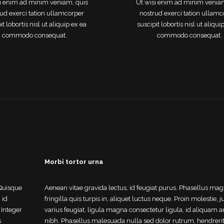
i enim ad minim veniam, quis
Ut wisi enim ad minim venia
ud exerci tation ullamcorper
nostrud exerci tation ullam
it lobortis nisl ut aliquip ex ea
suscipit lobortis nisl ut aliqui
commodo consequat.
commodo consequat.
Morbi tortor urna
 Quisque
Aenean vitae gravida lectus, id feugiat purus. Phasellus ma
 id
fringilla quis turpis in, aliquet luctus neque. Proin molestie, j
 Integer
varius feugiat, ligula magna consectetur ligula, id aliquam a
s
nibh. Phasellus malesuada nulla sed dolor rutrum, hendrerit