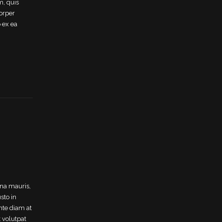
m, quis
corper
p ex ea
gna mauris,
usto in
nte diam at
 volutpat