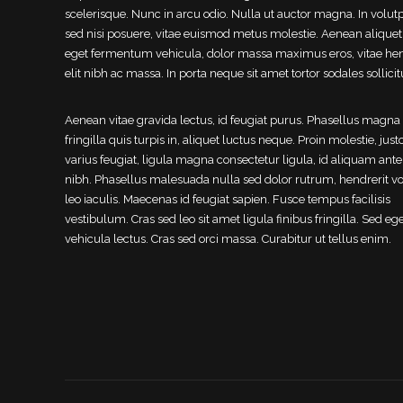
scelerisque. Nunc in arcu odio. Nulla ut auctor magna. In volut
sed nisi posuere, vitae euismod metus molestie. Aenean aliquet
eget fermentum vehicula, dolor massa maximus eros, vitae hen
elit nibh ac massa. In porta neque sit amet tortor sodales sollicit
Aenean vitae gravida lectus, id feugiat purus. Phasellus magna
fringilla quis turpis in, aliquet luctus neque. Proin molestie, justo
varius feugiat, ligula magna consectetur ligula, id aliquam ante
nibh. Phasellus malesuada nulla sed dolor rutrum, hendrerit vo
leo iaculis. Maecenas id feugiat sapien. Fusce tempus facilisis
vestibulum. Cras sed leo sit amet ligula finibus fringilla. Sed eg
vehicula lectus. Cras sed orci massa. Curabitur ut tellus enim.