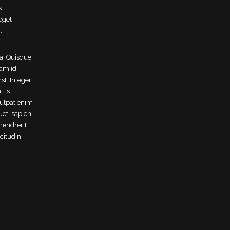
s
 eget
.
la. Quisque
iam id
st. Integer
ttis
lutpat enim
uet, sapien
hendrerit
citudin.