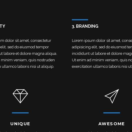
ITY
3. BRANDING
m dolor sit amet, consectetur
Lorem ipsum dolor sit amet, conse
 elit, sed do eiusmod tempor
adipisicing elit, sed do eiusmod t
ut labore et dolore magna aliqua.
incididunt ut labore et dolore mag
 minim veniam, quis nostruden
Ut enim ad minim veniam, quis n
n ullamco laboris nisi ut aliquip.
exercitation ullamco laboris nisi ut
UNIQUE
AWESOME