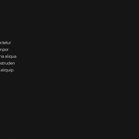
ctetur
empor
na aliqua.
ostruden
 aliquip.